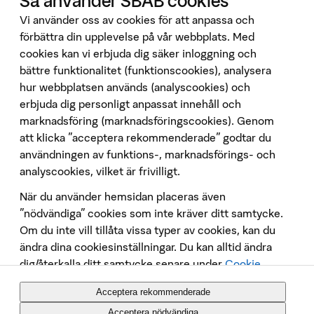
Så använder SBAB cookies
Booli
Vi använder oss av cookies för att anpassa och
Booli Pro
förbättra din upplevelse på vår webbplats. Med
cookies kan vi erbjuda dig säker inloggning och
Hittamäklare
bättre funktionalitet (funktionscookies), analysera
Developer Portal
hur webbplatsen används (analyscookies) och
Följ oss på sociala medier
erbjuda dig personligt anpassat innehåll och
marknadsföring (marknadsföringscookies). Genom
att klicka "acceptera rekommenderade" godtar du
användningen av funktions-, marknadsförings- och
analyscookies, vilket är frivilligt.
När du använder hemsidan placeras även
Penningtvätt
”nödvändiga” cookies som inte kräver ditt samtycke.
Om du inte vill tillåta vissa typer av cookies, kan du
Insättningsgarantin
ändra dina cookiesinställningar. Du kan alltid ändra
Behandling av personuppgifter
dig/återkalla ditt samtycke senare under
Cookie
Cookies
Policy
. Placeringen av cookies och annan
Tekniska krav
Acceptera rekommenderade
datainsamling på webbsidan innebär att vi behandlar
Säkerhet
dina personuppgifter, du kan
läsa mer om det här
.
Acceptera nödvändiga